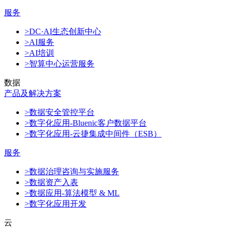
服务
>DC·AI生态创新中心
>AI服务
>AI培训
>智算中心运营服务
数据
产品及解决方案
>数据安全管控平台
>数字化应用-Bluenic客户数据平台
>数字化应用-云捷集成中间件（ESB）
服务
>数据治理咨询与实施服务
>数据资产入表
>数据应用-算法模型 & ML
>数字化应用开发
云